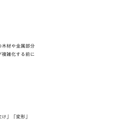
の木材や金属部分
が複雑化する前に
欠け」「変形」