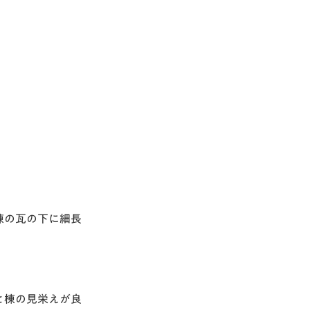
棟の瓦の下に細長
と棟の見栄えが良