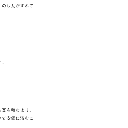
。のし瓦がずれて
す。
し瓦を積むより、
べて安価に済むこ